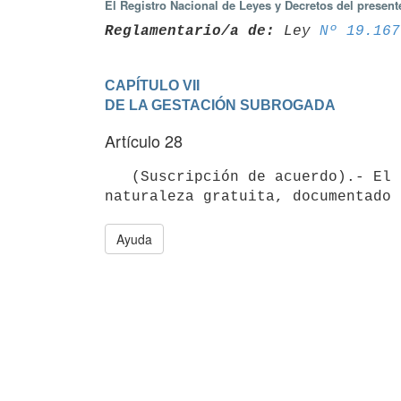
El Registro Nacional de Leyes y Decretos del presen
Reglamentario/a de:
 Ley 
Nº 19.167
CAPÍTULO VII

DE LA GESTACIÓN SUBROGADA
Artículo 28
   (Suscripción de acuerdo).- El acuerdo a que refiere el inciso segundo del artículo anterior deberá ser de 
Ayuda