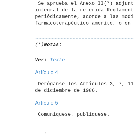
 Se aprueba el Anexo II(*) adjunto, relativo al Petitorio que forma parte

integral de la referida Reglament
periódicamente, acorde a las modi
(*)
Notas:
Ver:
Texto
Artículo 4
 Deróganse los Artículos 3, 7, 11, 13, 18 y 31 del Decreto N° 801/986 de 4

Artículo 5