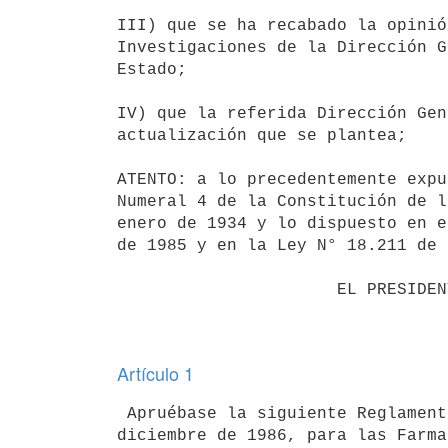
III) que se ha recabado la opinió
Investigaciones de la Dirección G
Estado;

IV) que la referida Dirección Gen
actualización que se plantea;

ATENTO: a lo precedentemente expu
Numeral 4 de la Constitución de l
enero de 1934 y lo dispuesto en e
de 1985 y en la Ley N° 18.211 de 
                      EL PRESIDENTE DE LA REPÚBLICA

Artículo 1
 Apruébase la siguiente Reglamentación (*), complementaria de la aprobada por el Decreto N° 801/986 de 4 de 
diciembre de 1986, para las Farma