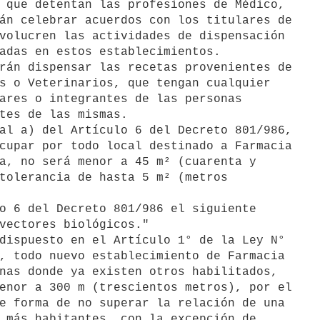
 que detentan las profesiones de Médico,

án celebrar acuerdos con los titulares de

volucren las actividades de dispensación

adas en estos establecimientos.

rán dispensar las recetas provenientes de

s o Veterinarios, que tengan cualquier

ares o integrantes de las personas

tes de las mismas.

al a) del Artículo 6 del Decreto 801/986,

cupar por todo local destinado a Farmacia

a, no será menor a 45 m² (cuarenta y

tolerancia de hasta 5 m² (metros

o 6 del Decreto 801/986 el siguiente

vectores biológicos."

dispuesto en el Artículo 1° de la Ley N°

, todo nuevo establecimiento de Farmacia

nas donde ya existen otros habilitados,

enor a 300 m (trescientos metros), por el

e forma de no superar la relación de una

 más habitantes, con la excepción de
