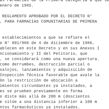
as Farmacias de la Primera Categoría a que se
enero de 1985.

 REGLAMENTO APROBADO POR EL DECRETO N°

, PARA FARMACIAS COMUNITARIAS DE PRIMERA

 establecimientos a que se refiere el

o N° 801/986 de 4 de diciembre de 1986,

ablecen en este Decreto y en sus Anexos I

ncionamiento y II del Petitorio, que

, se considerará como una nueva apertura.

como derrumbes, destrucción parcial o

salojos, lanzamientos y adquisición de

Inspección Técnica favorable que avale la

ón la restricción de ubicación a

imientos circundantes ya instalados, a

es se prueben previamente en forma

o diste más allá de 200 m (doscientos

e sitúe a una distancia inferior a 100 m

ntos farmacéuticos ya instalados.
