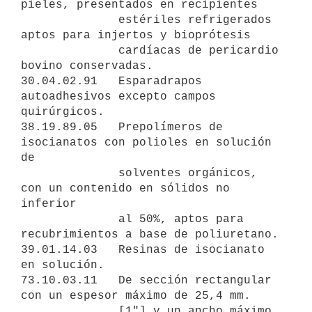
pieles, presentados en recipientes

              estériles refrigerados 
aptos para injertos y bioprótesis

              cardíacas de pericardio 
bovino conservadas.

30.04.02.91   Esparadrapos 
autoadhesivos excepto campos 
quirúrgicos.

38.19.89.05   Prepolímeros de  
isocianatos con polioles en solución 
de

              solventes orgánicos, 
con un contenido en sólidos no 
inferior

              al 50%, aptos para 
recubrimientos a base de poliuretano.

39.01.14.03   Resinas de isocianato 
en solución.

73.10.03.11   De sección rectangular 
con un espesor máximo de 25,4 mm.

              [1"] y un ancho máximo 