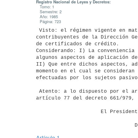
Registro Nacional de Leyes y Decretos:
Tomo: 1
Semestre: 2
Año: 1985
Página: 723
 Visto: el régimen vigente en materia de devolución de impuestos a los

contribuyentes de la Dirección Ge
de certificados de crédito.

Considerando: I) La conveniencia 
algunos aspectos de aplicación de
II) Que entre dichos aspectos, ad
momento en el cual se consideran 
efectuadas por los sujetos pasivos
 Atento: a lo dispuesto por el artículo 75 del Código Tributario y

artículo 77 del decreto 661/979, 
                     El Presidente de la República

Artículo 1