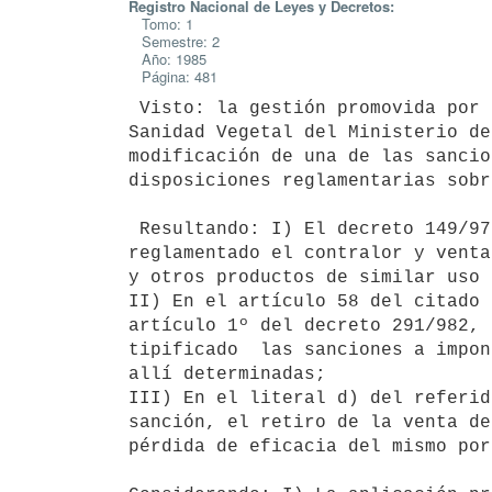
Registro Nacional de Leyes y Decretos:
Tomo: 1
Semestre: 2
Año: 1985
Página: 481
 Visto: la gestión promovida por las Direcciones de Contralor Legal y de

Sanidad Vegetal del Ministerio de
modificación de una de las sancio
disposiciones reglamentarias sobr
 Resultando: I) El decreto 149/977, de 15 de marzo de 1977, ha

reglamentado el contralor y venta
y otros productos de similar uso 
II) En el artículo 58 del citado 
artículo 1º del decreto 291/982, 
tipificado  las sanciones a impon
allí determinadas;

III) En el literal d) del referid
sanción, el retiro de la venta de
pérdida de eficacia del mismo por