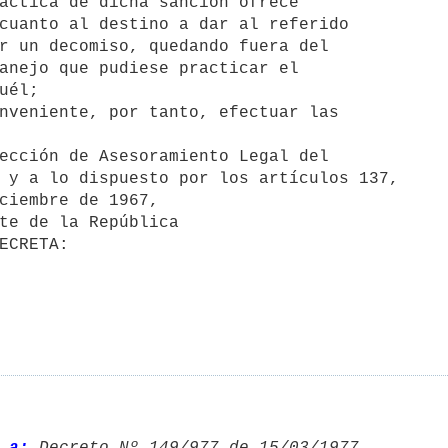
áctica de dicha sanción ofrece

cuanto al destino a dar al referido

r un decomiso, quedando fuera del

anejo que pudiese practicar el

uél;

nveniente, por tanto, efectuar las

ección de Asesoramiento Legal del

 y a lo dispuesto por los artículos 137,

ciembre de 1967,

 a:
 Decreto Nº 149/977 de 15/03/1977 
