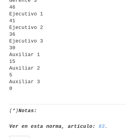
Gerente 3                                           
46

Ejecutivo 1                                         
41

Ejecutivo 2                                         
36

Ejecutivo 3                                         
30

Auxiliar 1                                          
15

Auxiliar 2                                           
5

Auxiliar 3                                           
(*)
Notas:
Ver en esta norma, artículo:
83