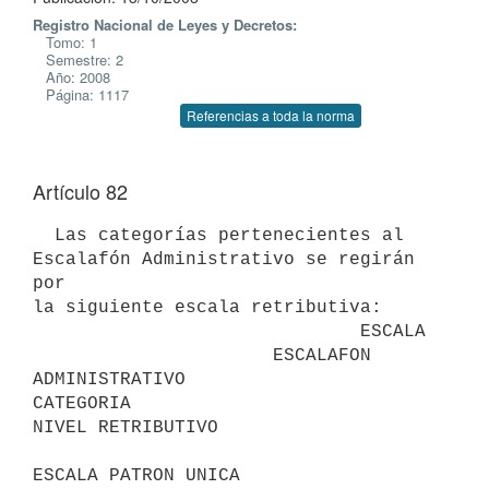
Registro Nacional de Leyes y Decretos:
Tomo: 1
Semestre: 2
Año: 2008
Página: 1117
Referencias a toda la norma
Artículo 82
  Las categorías pertenecientes al 
Escalafón Administrativo se regirán 
por

la siguiente escala retributiva:

                              ESCALA

                      ESCALAFON 
ADMINISTRATIVO

CATEGORIA                                     
NIVEL RETRIBUTIVO

ESCALA PATRON UNICA
