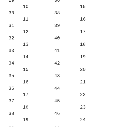
29              36

     10                  15              
30              38

     11                  16              
31              39

     12                  17              
32              40

     13                  18              
33              41

     14                  19              
34              42

     15                  20              
35              43

     16                  21              
36              44

     17                  22              
37              45

     18                  23              
38              46

     19                  24              
--              --
