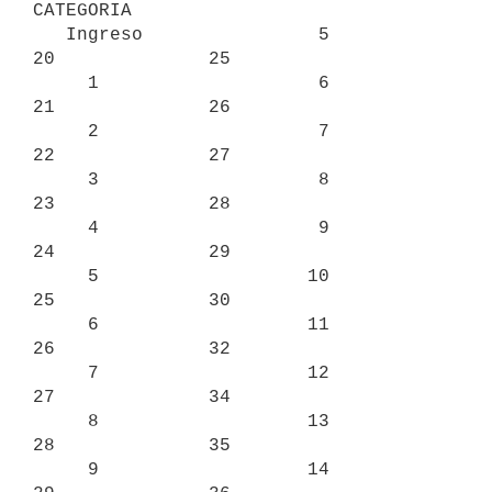
CATEGORIA

   Ingreso                5              
20              25

     1                    6              
21              26

     2                    7              
22              27

     3                    8              
23              28

     4                    9              
24              29

     5                   10              
25              30

     6                   11              
26              32

     7                   12              
27              34

     8                   13              
28              35

     9                   14              