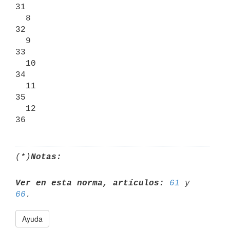
31

  8                                                         
32

  9                                                         
33

  10                                                        
34

  11                                                        
35

  12                                                        
(*)
Notas:
Ver en esta norma, artículos:
61
 y 
66
Ayuda