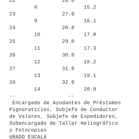
22               26.0

        8               15.2             
23               27.0

        9               16.1             
24               28.0

        10              17.0             
25               29.0

        11              17.3             
26               30.0

        12              18.2             
27               31.0

        13              19.1             
28               32.0

        14              20.0             
--                 --

 Encargado de Ayudantes de Préstamos 
Pignoraticios, Subjefe de Conductor 
de Valores, Subjefe de Expedidores, 
Subencargado de Taller Heliográfico

y Fotocopias

GRADO ESCALA                                   