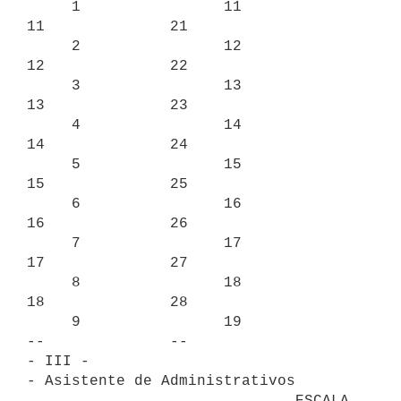
     1                11               
11              21

     2                12               
12              22

     3                13               
13              23

     4                14               
14              24

     5                15               
15              25

     6                16               
16              26

     7                17               
17              27

     8                18               
18              28

     9                19               
--              --

- III -

- Asistente de Administrativos

                              ESCALA
