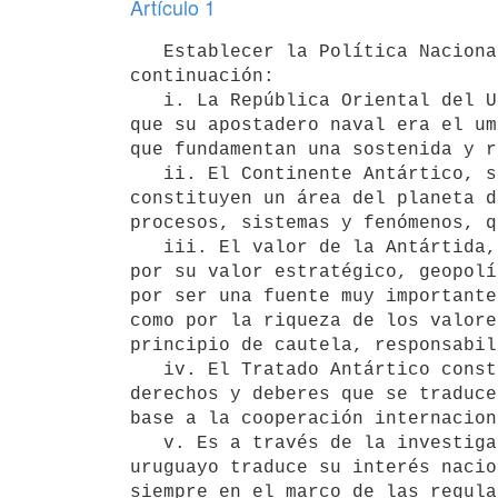
Artículo 1
   Establecer la Política Nacional Antártica, en función de los lineamientos generales que se detallan a 
continuación:

   i. La República Oriental del Uruguay, vinculada históricamente a la Antártida desde su pasado colonial, ya 
que su apostadero naval era el um
que fundamentan una sostenida y r
   ii. El Continente Antártico, sus barreras de hielo, los mares australes y la zona de convergencia 
constituyen un área del planeta d
procesos, sistemas y fenómenos, q
   iii. El valor de la Antártida, no sólo por su importancia desde el punto de vista científico sino además 
por su valor estratégico, geopolí
por ser una fuente muy importante
como por la riqueza de los valore
principio de cautela, responsabil
   iv. El Tratado Antártico constituye un sistema jurídico internacional, mediante el cual los Estados tienen 
derechos y deberes que se traduce
base a la cooperación internacion
   v. Es a través de la investigación colaborativa y el desarrollo de ciencia de calidad, que el Estado 
uruguayo traduce su interés nacio
siempre en el marco de las regula