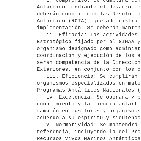
   i. Compromiso: Se cumplirá con el compromiso asumido en la Declaración de Uruguay para acceder al Tratado 
Antártico, mediante el desarrollo
deberán cumplir con las Resolucio
Antártico (RCTA), que administra 
implementación. Se deberán manten
   ii. Eficacia: Las actividades dentro del Sistema y en el Área se enfocarán a los lineamientos del Plan 
Estratégico fijado por el GIMAA y
organismo designado como administ
coordinación y ejecución de los a
serán competencia de la Dirección
Exteriores, en conjunto con los o
   iii. Eficiencia: Se cumplirán los procedimientos de operaciones estandarizados concordantes con los 
organismos especializados en mate
Programas Antárticos Nacionales (
   iv. Excelencia: Se operará y participará de conformidad con los más altos estándares en materia del 
conocimiento y la ciencia antárti
también en los foros y organismos
acuerdo a su espíritu y siguiendo
   v. Normatividad: Se mantendrá la participación dentro del Sistema cumpliendo con la normativa de 
referencia, incluyendo la del Pro
Recursos Vivos Marinos Antárticos