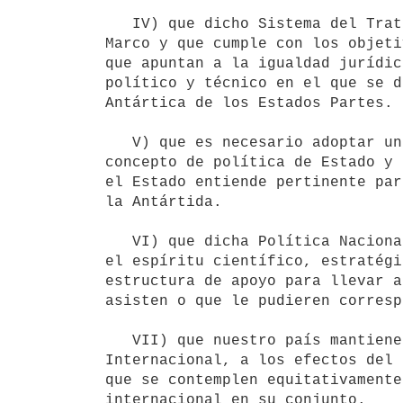
   IV) que dicho Sistema del Tratado Antártico se encuentra conformado por acuerdos complementarios al Tratado 
Marco y que cumple con los objeti
que apuntan a la igualdad jurídic
político y técnico en el que se d
Antártica de los Estados Partes.

   V) que es necesario adoptar una Política Nacional Antártica que con una visión de largo plazo conjugue el 
concepto de política de Estado y 
el Estado entiende pertinente par
la Antártida.

   VI) que dicha Política Nacional Antártica debe sustentar y articular de forma activa, continua Y autónoma 
el espíritu científico, estratégi
estructura de apoyo para llevar a
asisten o que le pudieren corresp
   VII) que nuestro país mantiene la reserva de derechos que le correspondan de acuerdo al Derecho 
Internacional, a los efectos del 
que se contemplen equitativamente
internacional en su conjunto.
