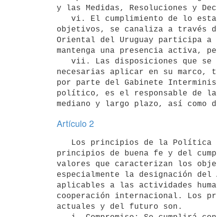
y las Medidas, Resoluciones y Dec
   vi. El cumplimiento de lo establecido por el Sistema del Tratado Antártico (STA), sus principios y 
objetivos, se canaliza a través d
Oriental del Uruguay participa a 
mantenga una presencia activa, pe
   vii. Las disposiciones que se prevén en el presente Decreto, así como otras acciones que resulten 
necesarias aplicar en su marco, t
por parte del Gabinete Interminis
político, es el responsable de la
Artículo 2
   Los principios de la Política Nacional Antártica de la República Oriental del Uruguay, basándose en los 
principios de buena fe y del cump
valores que caracterizan los obje
especialmente la designación del 
aplicables a las actividades huma
cooperación internacional. Los pr
actuales y del futuro son.
