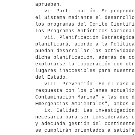
aprueben.

   vi. Participación: Se propenderá a mantener una participación activa, sostenida y relevante en el Área y en 
el Sistema mediante el desarrollo
los programas del Comité Científi
los Programas Antárticos Nacional
   vii. Planificación Estratégica: Contemplando los intereses de la República en el Área y su Sistema, se 
planificará, acorde a la Política
puedan desarrollar las actividade
dicha planificación, además de co
explorarse la cooperación con otr
lugares inaccesibles para nuestro
del Estado.

   viii. Prevención: En el caso de emergencias de carácter ambiental, se planificarán las acciones de 
respuesta con los planes actualiz
Contaminación Marina" y las que d
Emergencias Ambientales", ambos d
   ix. Calidad: Las investigaciones científicas, incluidas aquellas interdisciplinarias, serán de la calidad 
necesaria para ser consideradas c
y adecuada gestión del continente
se cumplirán orientados a satisfa