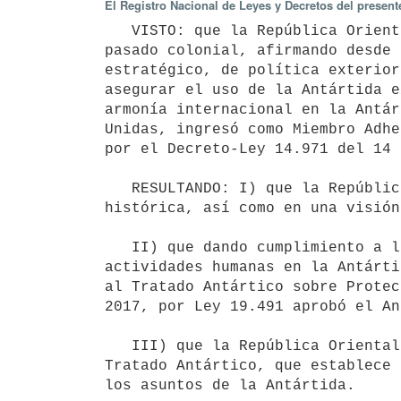
El Registro Nacional de Leyes y Decretos del presen
   VISTO: que la República Oriental del Uruguay se vincula históricamente al Continente Antártico desde su 
pasado colonial, afirmando desde 
estratégico, de política exterior
asegurar el uso de la Antártida e
armonía internacional en la Antár
Unidas, ingresó como Miembro Adhe
por el Decreto-Ley 14.971 del 14 
   RESULTANDO: I) que la República Oriental del Uruguay proclama su vocación Antártica desde una perspectiva 
histórica, así como en una visión
   II) que dando cumplimiento a los principios básicos y reglas obligatorias detalladas aplicables a todas las 
actividades humanas en la Antárti
al Tratado Antártico sobre Protec
2017, por Ley 19.491 aprobó el An
   III) que la República Oriental del Uruguay reconoce al Tratado Antártico como eje principal del Sistema del 
Tratado Antártico, que establece 
los asuntos de la Antártida.
