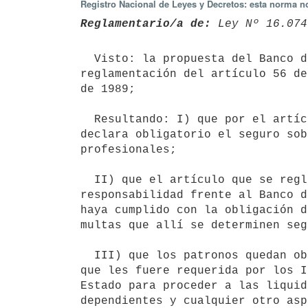
Registro Nacional de Leyes y Decretos: esta norma no
Reglamentario/a de:
 Ley Nº 16.074
  Visto: la propuesta del Banco de Seguros del Estado para la

reglamentación del artículo 56 de
de 1989;

  Resultando: I) que por el artículo 1º de la norma legal citada se

declara obligatorio el seguro sob
profesionales;

  II) que el artículo que se reglamente dispone que sin perjuicio de la

responsabilidad frente al Banco d
haya cumplido con la obligación d
multas que allí se determinen seg
  III) que los patronos quedan obligados a exhibir toda la documentación

que les fuere requerida por los I
Estado para proceder a las liquid
dependientes y cualquier otro asp