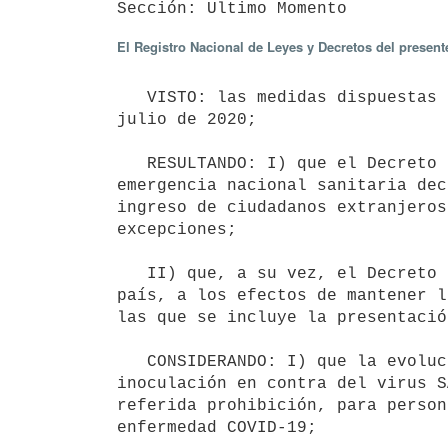
El Registro Nacional de Leyes y Decretos del presen
   VISTO: las medidas dispuestas por los Decretos N° 104/020, de 24 de marzo de 2020 y N° 195/020, de 15 de 
julio de 2020;

   RESULTANDO: I) que el Decreto N° 104/020 regula las condiciones de ingreso al país en el marco de la 
emergencia nacional sanitaria dec
ingreso de ciudadanos extranjeros
excepciones;

   II) que, a su vez, el Decreto N° 195/020 dispuso las medidas que deben cumplir las personas que ingresen al 
país, a los efectos de mantener l
las que se incluye la presentació
   CONSIDERANDO: I) que la evolución de la situación epidemiológica en el país y la expansión de la 
inoculación en contra del virus S
referida prohibición, para person
enfermedad COVID-19;
