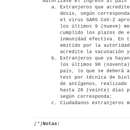
   Autorízase el ingreso al país de las siguientes personas:

      a. Extranjeros que acrediten haber recibido la única dosis o las dos

         dosis, según corresponda al tipo de vacuna suministrada, contra 

         el virus SARS CoV-2 aprobadas por su país de origen, dentro de 

         los últimos 9 (nueve) meses previos al embarque al país y 

         cumplido los plazos de espera respectivos para lograr la 

         inmunidad efectiva. En tal caso, deberán exhibir certificado 

         emitido por la autoridad sanitaria de su país de origen, que 

         acredite la vacunación y el cumplimiento de los plazos referidos;

      b. Extranjeros que ya hayan cursado la enfermedad COVID-19 dentro de 

         los últimos 90 (noventa) días previos al embarque o arribo al 

         país, lo que se deberá acreditar mediante resultado positivo de 

         test por técnica de biología molecular PCR-RT o test de detección 

         de antígenos, realizado entre un máximo de 90 (noventa) días y 

         hasta 20 (veinte) días previos al embarque o arribo al país, 

         según corresponda;

(*)
Notas: