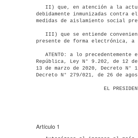
   II) que, en atención a la actual situación sanitaria, se entiende que no resulta necesario que las personas 
debidamente inmunizadas contra el
medidas de aislamiento social pre
   III) que se entiende conveniente que la declaración jurada a la que refiere el Decreto N° 195/020 se 
presente de forma electrónica, a 
   ATENTO: a lo precedentemente expuesto y a lo dispuesto por el artículo 44 de la Constitución de la 
República, Ley N° 9.202, de 12 de
13 de marzo de 2020, Decreto N° 1
Decreto N° 279/021, de 26 de agos
                      EL PRESIDENTE DE LA REPÚBLICA

Artículo 1