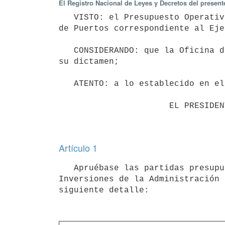
El Registro Nacional de Leyes y Decretos del presen
   VISTO: el Presupuesto Operativo, de Operaciones Financieras y de Inversiones de la Administración Nacional 
de Puertos correspondiente al Eje
   CONSIDERANDO: que la Oficina de Planeamiento y Presupuesto ha emitido su informe y el Tribunal de Cuentas 
su dictamen;

   ATENTO: a lo establecido en el artículo 221 de la Constitución de la República; 

                      EL PRESIDENTE DE LA REPÚBLICA

Artículo 1
   Apruébase las partidas presupuestales del Presupuesto Operativo, de Operaciones Financieras y de 
Inversiones de la Administración 
siguiente detalle: 
