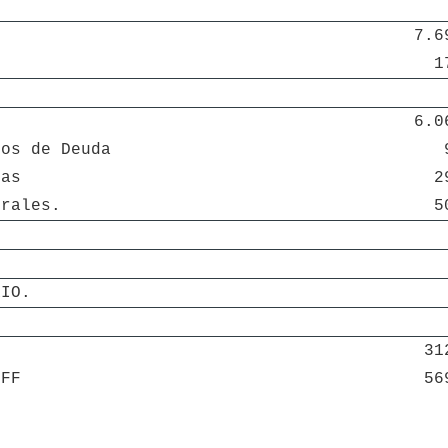
7.6
1
6.0
tos de Deuda
ras
2
erales.
5
RIO.
.
31
IFF
56