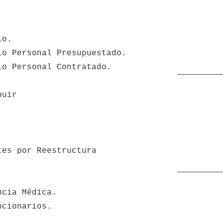
io.
io Personal Presupuestado.
io Personal Contratado.
buir
tes por Reestructura
ncia Médica.
ncionarios.