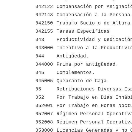
042122
Compensación por Asignaci
042143
Compensación a la Persona
042150
Trabajo Sucio o de Altura
042155
Tareas Especificas
043
Productividad y Dedicació
043000
Incentivo a la Productivi
044
Antigüedad.
044000
Prima por antigüedad.
045
Complementos.
045005
Quebranto de Caja.
05
Retribuciones Diversas Es
052
Por Trabajo en Días Inháb
052001
Por Trabajo en Horas Noct
052007
Régimen Personal Operativ
052008
Régimen Personal Operativ
053000
Licencias Generadas y no 