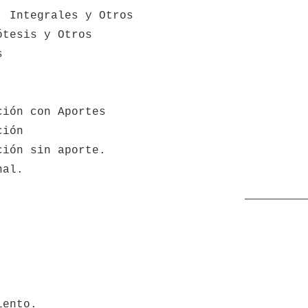
, Integrales y Otros
ótesis y Otros
s
ción con Aportes
ción 
ción sin aporte.
nal.
iento.