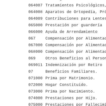
064007
Tratamientos Psicológicos
064008
Aparatos de Ortopedia, Pr
064009
Contribuciones para Lente
065000
Prestación por guardería
066000
Ayuda de Arrendamiento
067
Compensación por Alimenta
067000
Compensación por Alimenta
068000
Compensación por Alimenta
069
Otros Beneficios al Perso
069011
Indemnización por Retiro
07
Beneficios Familiares.
071000
Prima por Matrimonio.
072000
Hogar Constituido.
073000
Prima por Nacimiento.
074000
Prestaciones por Hijo.
075000
Prestaciones por Fallecim