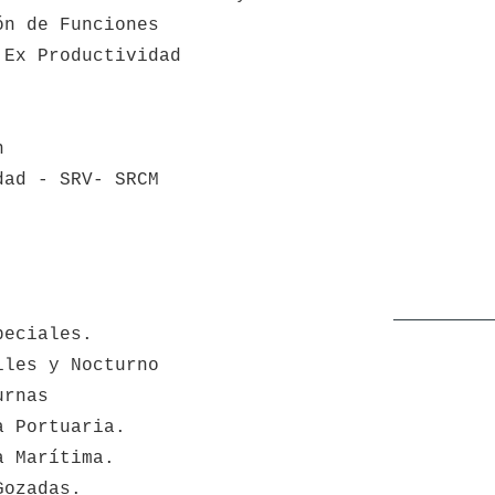
ón de Funciones
 Ex Productividad
n 
dad - SRV- SRCM
peciales.
iles y Nocturno
urnas
a Portuaria.
a Marítima.
Gozadas.