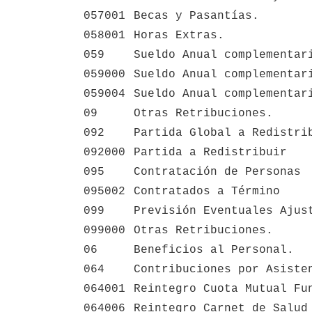
057001
Becas y Pasantías.
058001
Horas Extras.
059
Sueldo Anual complementar
059000
Sueldo Anual complementar
059004
Sueldo Anual complementar
09
Otras Retribuciones.
092
Partida Global a Redistri
092000
Partida a Redistribuir
095
Contratación de Personas
095002
Contratados a Término
099
Previsión Eventuales Ajus
099000
Otras Retribuciones.
06
Beneficios al Personal.
064
Contribuciones por Asiste
064001
Reintegro Cuota Mutual Fu
064006
Reintegro Carnet de Salud