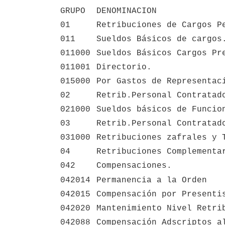
GRUPO
DENOMINACION
01
Retribuciones de Cargos P
011
Sueldos Básicos de cargos
011000
Sueldos Básicos Cargos Pr
011001
Directorio.
015000
Por Gastos de Representac
02
Retrib.Personal Contratad
021000
Sueldos básicos de Funcio
03
Retrib.Personal Contratad
031000
Retribuciones zafrales y 
04
Retribuciones Complementa
042
Compensaciones.
042014
Permanencia a la Orden
042015
Compensación por Presenti
042020
Mantenimiento Nivel Retri
042088
Compensación Adscriptos a