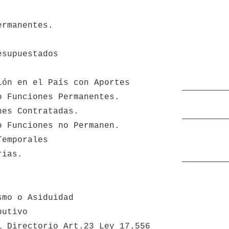
ermanentes.
.
esupuestados
ión en el País con Aportes
o Funciones Permanentes.
nes Contratadas.
o Funciones no Permanen.
Temporales
rias.
smo o Asiduidad
butivo
l Directorio Art.23 Ley 17.556