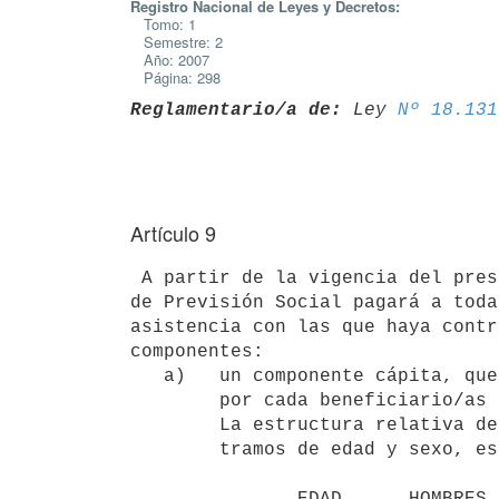
Registro Nacional de Leyes y Decretos:
Tomo: 1
Semestre: 2
Año: 2007
Página: 298
Reglamentario/a de:
 Ley 
Nº 18.131
Artículo 9
 A partir de la vigencia del presente Decreto la cuota salud que el Banco

de Previsión Social pagará a toda
asistencia con las que haya contr
componentes:

   a)   un componente cápita, que hace referencia al precio que se pagará

        por cada beneficiario/as según sus características de edad y sexo.

        La estructura relativa de cápitas a aplicar, según diferentes

        tramos de edad y sexo, es la siguiente:

               EDAD      HOMBRES     MUJERES
