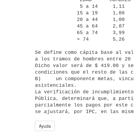
               5 a 14     1,11        1,00

              15 a 19     1,08        1,43

              20 a 44     1,00        2,12

              45 a 64     2,07        2,53

              65 a 74     3,99        3,47

              > 74        5,26        4,34

Se define como cápita base al val
a los tramos de hombres entre 20 
Dicho valor será de $ 419.00 y se
condiciones que el resto de las c
B)     un componente metas, vincu
asistenciales.

La verificación de incumplimiento
Pública, determinará que, a parti
parcialmente los pagos por este c
Ayuda