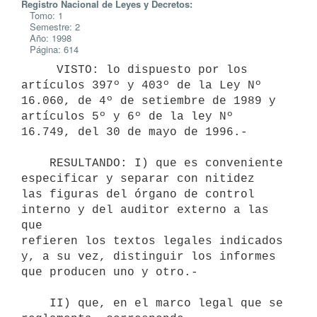
Registro Nacional de Leyes y Decretos:
Tomo: 1
Semestre: 2
Año: 1998
Página: 614
     VISTO: lo dispuesto por los 
artículos 397º y 403º de la Ley Nº

16.060, de 4º de setiembre de 1989 y 
artículos 5º y 6º de la ley Nº

16.749, del 30 de mayo de 1996.-

    RESULTANDO: I) que es conveniente 
especificar y separar con nitidez

las figuras del órgano de control 
interno y del auditor externo a las 
que

refieren los textos legales indicados 
y, a su vez, distinguir los informes

que producen uno y otro.-

    II) que, en el marco legal que se 