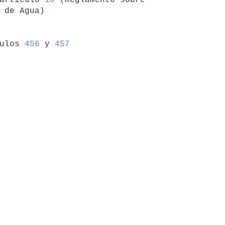
 de Agua)

culos 
456
 y 
457