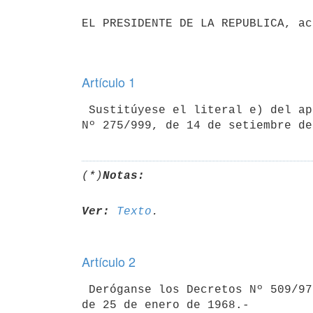
EL PRESIDENTE DE LA REPUBLICA, ac
Artículo 1
 Sustitúyese el literal e) del apartado 6.3 del artículo 6º del Decreto

(*)
Notas:
Ver:
Texto
Artículo 2
 Deróganse los Decretos Nº 509/972, de 20 de julio de 1972 y Nº 64/968,
