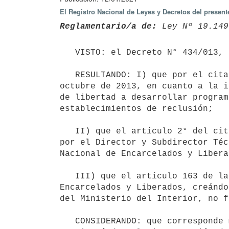
El Registro Nacional de Leyes y Decretos del presen
Reglamentario/a de:
 Ley Nº 19.149
   VISTO: el Decreto N° 434/013, de 31 de diciembre de 2013;

   RESULTANDO: I) que por el citado Decreto se reglamenta el artículo 120 de la Ley N° 19.149, de 24 de 
octubre de 2013, en cuanto a la i
de libertad a desarrollar program
establecimientos de reclusión;

   II) que el artículo 2° del citado Decreto, establece que la Comisión Interdisciplinaria estará integrada 
por el Director y Subdirector Téc
Nacional de Encarcelados y Libera
   III) que el artículo 163 de la Ley N° 19.355, de 19 de diciembre de 2015 suprime el Patronato Nacional de 
Encarcelados y Liberados, creándo
del Ministerio del Interior, no f
   CONSIDERANDO: que corresponde modificar la integración de la Comisión Interdisciplinaria antes mencionada, 