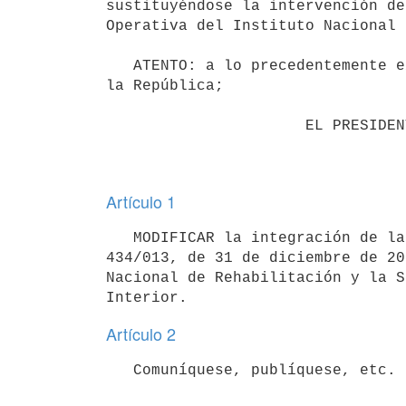
sustituyéndose la intervención de
Operativa del Instituto Nacional 
   ATENTO: a lo precedentemente expuesto y a lo dispuesto en el artículo 168 numeral 4° de la Constitución de 
la República;     

                      EL PRESIDENTE DE LA REPÚBLICA

Artículo 1
   MODIFICAR la integración de la Comisión Interdisciplinaria, creada por el artículo 2° del Decreto N° 
434/013, de 31 de diciembre de 20
Nacional de Rehabilitación y la S
Artículo 2