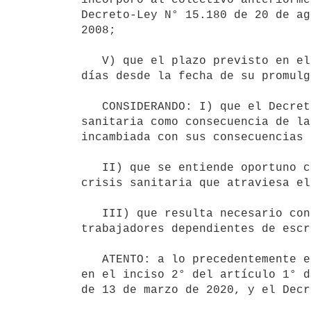
Decreto-Ley N° 15.180 de 20 de ag
2008;

   V) que el plazo previsto en el artículo 5° del Decreto N° 127/020, de 14 de abril de 2020, es de sesenta 
días desde la fecha de su promulg
   CONSIDERANDO: I) que el Decreto N° 93/020, de 13 de marzo de 2020, declaró el estado de emergencia nacional 
sanitaria como consecuencia de la
incambiada con sus consecuencias 
   II) que se entiende oportuno continuar contemplando la situación de desempleo forzoso originada en la 
crisis sanitaria que atraviesa el
   III) que resulta necesario conceder una extensión del régimen de subsidio por desempleo forzoso a los 
trabajadores dependientes de escr
   ATENTO: a lo precedentemente expuesto, a lo dispuesto en el artículo 67 de la Constitución de la República, 
en el inciso 2° del artículo 1° d
de 13 de marzo de 2020, y el Decr