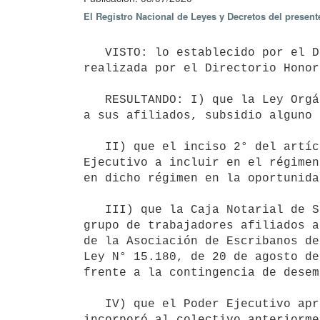
El Registro Nacional de Leyes y Decretos del presen
   VISTO: lo establecido por el Decreto N° 127/020, de 14 de abril de 2020 y la solicitud de prórroga 
realizada por el Directorio Honor
   RESULTANDO: I) que la Ley Orgánica de la Caja Notarial de Seguridad Social no prevé, entre las prestaciones 
a sus afiliados, subsidio alguno 
   II) que el inciso 2° del artículo 1° del Decreto-Ley N° 15.180, de 20 de agosto de 1981, faculta al Poder 
Ejecutivo a incluir en el régimen
en dicho régimen en la oportunida
   III) que la Caja Notarial de Seguridad Social solicitó al Poder Ejecutivo la inclusión a término para un 
grupo de trabajadores afiliados a
de la Asociación de Escribanos de
Ley N° 15.180, de 20 de agosto de
frente a la contingencia de desem
   IV) que el Poder Ejecutivo aprobó el Decreto N° 127/020, de 14 de abril de 2020, mediante el cual se 
incorporó al colectivo anteriorme