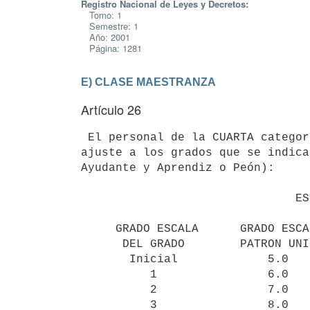
Registro Nacional de Leyes y Decretos:
Tomo: 1
Semestre: 1
Año: 2001
Página: 1281
E) CLASE MAESTRANZA
Artículo 26
 El personal de la CUARTA categoría percibirá remuneración mensual con 

ajuste a los grados que se indica
Ayudante y Aprendiz o Peón):

                               ESCALA Nº 38                               

     GRADO ESCALA      GRADO ESCALA     GRADO ESCALA      GRADO ESCALA

      DEL GRADO        PATRON UNICA       DEL GRADO       PATRON UNICA

       Inicial             5.0                9               12.0

          1                6.0               10               12.2

          2                7.0               11               13.0

          3                8.0               12               13.2
