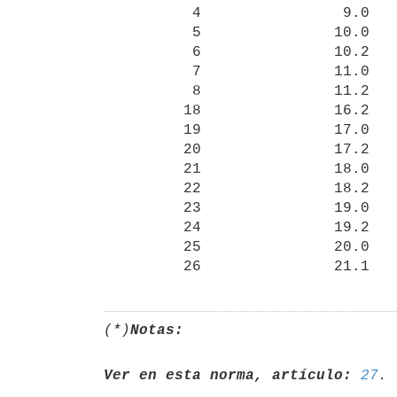
          4                9.0               13               14.0

          5               10.0               14               14.2

          6               10.2               15               15.0

          7               11.0               16               15.2

          8               11.2               17               16.0

         18               16.2               27               21.2

         19               17.0               28               21.3

         20               17.2               29               22.0

         21               18.0               30               22.1

         22               18.2               31               22.2

         23               19.0               32               22.3

         24               19.2               33               23.0

         25               20.0               34               23.1

(*)
Notas:
Ver en esta norma, artículo:
27