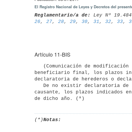
El Registro Nacional de Leyes y Decretos del presen
Reglamentario/a de:
 Ley Nº 19.484
26
, 
27
, 
28
, 
29
, 
30
, 
31
, 
32
, 
33
, 
3
Artículo 11-BIS
   (Comunicación de modificación de datos en caso de fallecimiento).- En caso de fallecimiento de un titular o 
beneficiario final, los plazos in
declaratoria de herederos o decla
   De no existir declaratoria de herederos o declaración de análogo carácter dentro del año de fallecido el 
causante, los plazos indicados en
de dicho año. (*)
(*)
Notas: