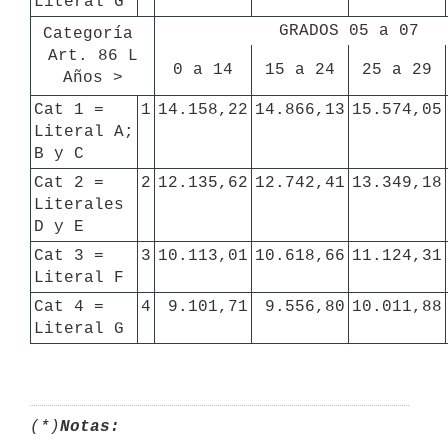
Literal G
GRADOS 05 a 07
Categoría 
Art. 86 L

0 a 14
15 a 24
25 a 29
Años >
Cat 1 = 
1
14.158,22
14.866,13
15.574,05
Literal A; 
B y C
Cat 2 = 
2
12.135,62
12.742,41
13.349,18
Literales 
D y E
Cat 3 = 
3
10.113,01
10.618,66
11.124,31
Literal F
Cat 4 = 
4
9.101,71
9.556,80
10.011,88
Literal G
(*)
Notas: