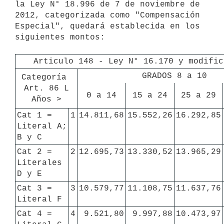
la Ley N° 18.996 de 7 de noviembre de 
2012, categorizada como "Compensación 
Especial", quedará establecida en los 
siguientes montos:

Articulo 148 - Ley N° 16.170 y modific
GRADOS 8 a 10
Categoría 
Art. 86 L

0 a 14
15 a 24
25 a 29
Años >
Cat 1 = 
1
14.811,68
15.552,26
16.292,85
Literal A; 
B y C
Cat 2 = 
2
12.695,73
13.330,52
13.965,29
Literales 
D y E
Cat 3 = 
3
10.579,77
11.108,75
11.637,76
Literal F
Cat 4 = 
4
9.521,80
9.997,88
10.473,97