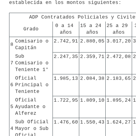
establecida en los montos siguientes:

ADP Contratados Policiales y Civile
0 a 14 
15 a 24 
25 a 29 
Grado
años
años
años
Comisario o 
2.742,91
2.880,05
3.017,20
3
8
Capitán
Sub 
2.247,35
2.359,71
2.472,08
2
7
Comisario o 
Teniente 1°
Oficial 
1.985,13
2.084,38
2.183,65
2
6
Principal o 
Teniente
Oficial 
1.722,95
1.809,10
1.895,24
1
5
Ayudante o 
Alferez
Sub Oficial 
1.476,60
1.550,43
1.624,27
1
4
Mayor o Sub 
Oficial