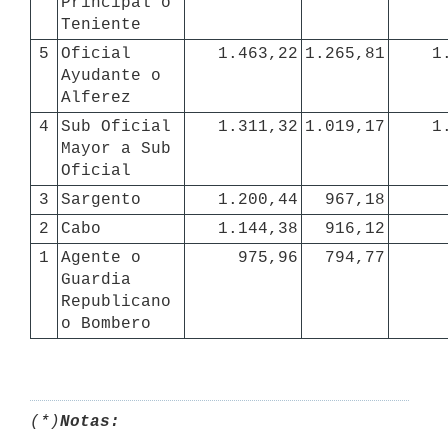
Principal o 
Teniente
5
Oficial 
1.463,22
1.265,81
1
Ayudante o 
Alferez
4
Sub Oficial 
1.311,32
1.019,17
1
Mayor a Sub 
Oficial
3
Sargento
1.200,44
967,18
2
Cabo
1.144,38
916,12
1
Agente o 
975,96
794,77
Guardia 
Republicano 
o Bombero
(*)
Notas: