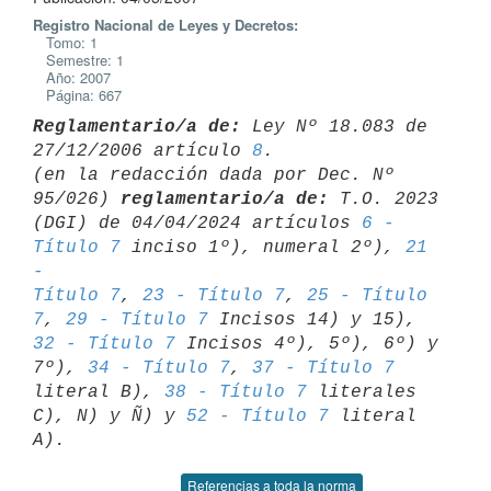
Registro Nacional de Leyes y Decretos:
Tomo: 1
Semestre: 1
Año: 2007
Página: 667
Reglamentario/a de:
 Ley Nº 18.083 de 
27/12/2006 artículo 
8
.

(en la redacción dada por Dec. Nº 
95/026) 
reglamentario/a de:
 T.O. 2023 

(DGI) de 04/04/2024 artículos 
6 - 
Título 7
 inciso 1º), numeral 2º), 
21 
- 

Título 7
, 
23 - Título 7
, 
25 - Título 
7
, 
29 - Título 7
 Incisos 14) y 15), 
32 - Título 7
 Incisos 4º), 5º), 6º) y 
7º), 
34 - Título 7
, 
37 - Título 7
literal B), 
38 - Título 7
 literales 
C), N) y Ñ) y 
52 - Título 7
 literal 

Referencias a toda la norma