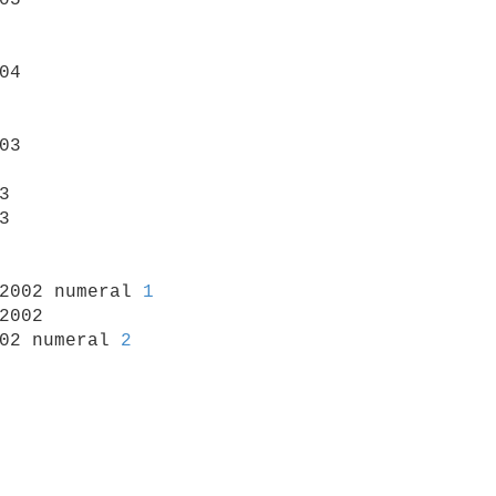
04

03





/2002 numeral 
1
2002

02 numeral 
2