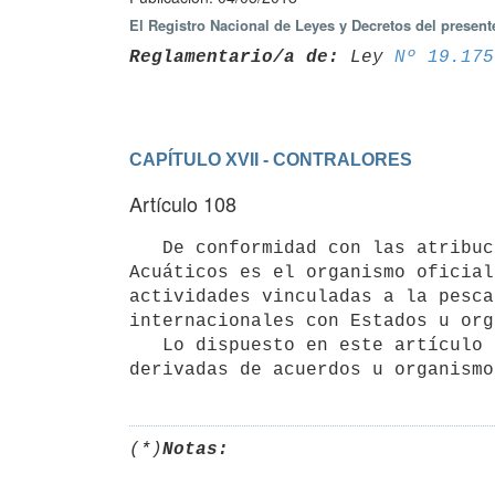
El Registro Nacional de Leyes y Decretos del presen
Reglamentario/a de:
 Ley 
Nº 19.175
CAPÍTULO XVII - CONTRALORES
Artículo 108
   De conformidad con las atribuciones que confiere la ley que se reglamenta la Dirección Nacional de Recursos 
Acuáticos es el organismo oficial
actividades vinculadas a la pesca
internacionales con Estados u org
   Lo dispuesto en este artículo es sin perjuicio de las atribuciones de otros organismos, igualmente 
derivadas de acuerdos u organismo
(*)
Notas: