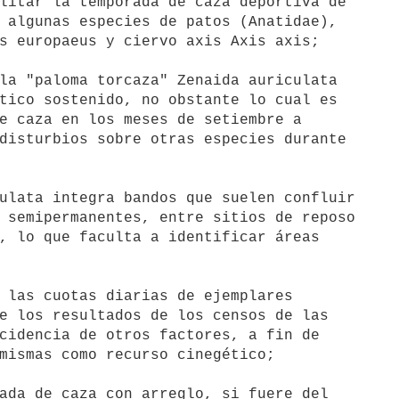
litar la temporada de caza deportiva de

 algunas especies de patos (Anatidae),

s europaeus y ciervo axis Axis axis;

la "paloma torcaza" Zenaida auriculata

tico sostenido, no obstante lo cual es

e caza en los meses de setiembre a

disturbios sobre otras especies durante

ulata integra bandos que suelen confluir

 semipermanentes, entre sitios de reposo

, lo que faculta a identificar áreas

 las cuotas diarias de ejemplares

e los resultados de los censos de las

cidencia de otros factores, a fin de

mismas como recurso cinegético;

ada de caza con arreglo, si fuere del
