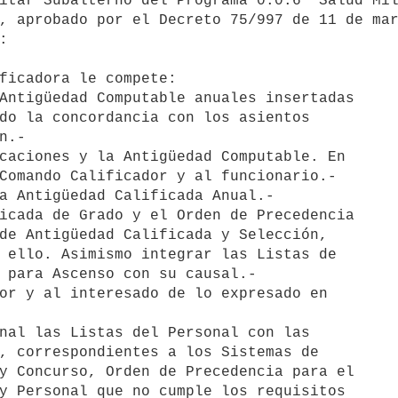
itar Subalterno del Programa 0.0.6 "Salud Mil
, aprobado por el Decreto 75/997 de 11 de mar


ficadora le compete:

Antigüedad Computable anuales insertadas 

do la concordancia con los asientos 

.-

caciones y la Antigüedad Computable. En 

Comando Calificador y al funcionario.-

a Antigüedad Calificada Anual.-

icada de Grado y el Orden de Precedencia 

de Antigüedad Calificada y Selección, 

 ello. Asimismo integrar las Listas de 

 para Ascenso con su causal.-

or y al interesado de lo expresado en 

nal las Listas del Personal con las 

, correspondientes a los Sistemas de 

y Concurso, Orden de Precedencia para el 

y Personal que no cumple los requisitos 
