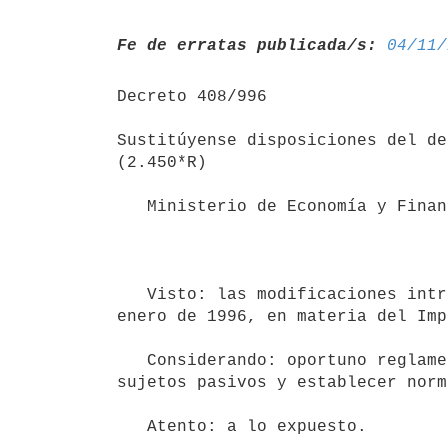
Fe de erratas publicada/s:
04/11/
Decreto 408/996

Sustitúyense disposiciones del de
(2.450*R)

   Ministerio de Economía y Finanzas

                                        Montevideo, 18 de oct
   Visto: las modificaciones introducidas por la Ley Nº 16.736 de 5 de

enero de 1996, en materia del Imp
   Considerando: oportuno reglamentar las disposiciones referentes a

sujetos pasivos y establecer norm
   Atento: a lo expuesto.
