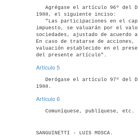
   Agrégase el artículo 96º del Decreto Nº 840/988 de 14 de diciembre de

1988, el siguiente inciso:

   "Las participaciones en el capital de los sujetos pasivos de este

impuesto, se valuarán por el valo
sociedades, ajustado de acuerdo a
En caso de tratarse de acciones, 
valuación establecido en el prese
Artículo 5
   Derógase el artículo 97º del Decreto Nº 840/988 de 14 de diciembre de

Artículo 6