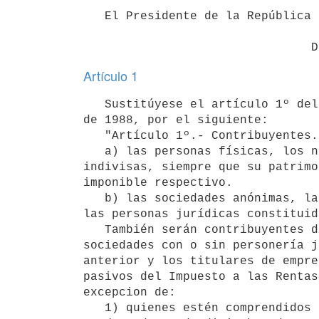
   El Presidente de la República

Artículo 1
   Sustitúyese el artículo 1º del Decreto Nº 600/988 de 21 de setiembre

de 1988, por el siguiente:

   "Artículo 1º.- Contribuyentes.- Son contribuyentes de este impuesto:

   a) las personas físicas, los núcleos familiares y las sucesiones

indivisas, siempre que su patrimo
imponible respectivo.

   b) las sociedades anónimas, las sociedades en comandita por acciones y

las personas jurídicas constituid
   También serán contribuyentes del impuesto que se reglamenta, las

sociedades con o sin personería j
anterior y los titulares de empre
pasivos del Impuesto a las Rentas
excepcion de:

   1) quienes estén comprendidos en el artículo 110º del Decreto Nº
