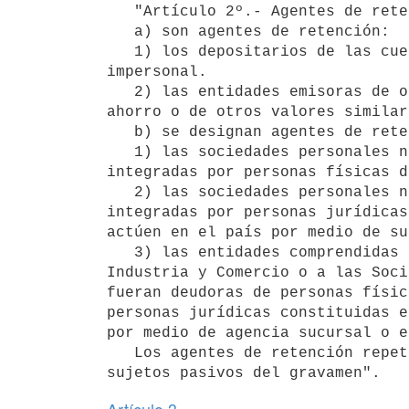
   "Artículo 2º.- Agentes de retención.

   a) son agentes de retención:

   1) los depositarios de las cuentas bancarias con denominación

impersonal.

   2) las entidades emisoras de obligaciones o debentures, títulos de

ahorro o de otros valores similar
   b) se designan agentes de retención:

   1) las sociedades personales no sujetas al pago del impuesto,

integradas por personas físicas d
   2) las sociedades personales no sujetas al pago del impuesto,

integradas por personas jurídicas
actúen en el país por medio de su
   3) las entidades comprendidas en los Impuestos a las Rentas de la

Industria y Comercio o a las Soci
fueran deudoras de personas físic
personas jurídicas constituidas e
por medio de agencia sucursal o e
   Los agentes de retención repetirán el impuesto pagado contra los
