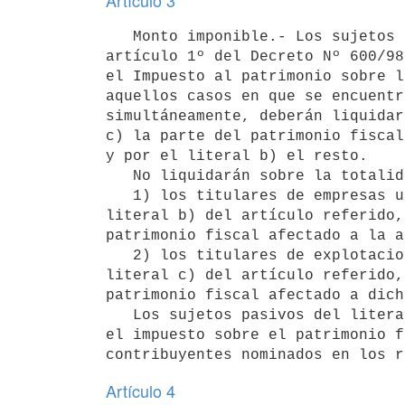
Artículo 3
   Monto imponible.- Los sujetos pasivos de los literales b) y c) del

artículo 1º del Decreto Nº 600/98
el Impuesto al patrimonio sobre l
aquellos casos en que se encuentr
simultáneamente, deberán liquidar
c) la parte del patrimonio fiscal
y por el literal b) el resto.

   No liquidarán sobre la totalidad de su patrimonio fiscal:

   1) los titulares de empresas unipersonales del inciso segundo del

literal b) del artículo referido,
patrimonio fiscal afectado a la a
   2) los titulares de explotaciones agropecuarias del inciso primero del

literal c) del artículo referido,
patrimonio fiscal afectado a dich
   Los sujetos pasivos del literal a) del artículo referido, liquidarán

el impuesto sobre el patrimonio f
Artículo 4