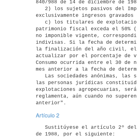
840/988 de 14 de diciembre de 1988
   2) los sujetos pasivos del Impuesto a las Comisiones que generen

exclusivamente ingresos gravados 
   c) los titulares de explotaciones agropecuarias, siempre que su

patrimonio fiscal exceda el 50% (
no imponible vigente, correspondi
indivisas. Si la fecha de determi
la finalización del año civil, el
actualizar por el porcentaje de v
Consumo ocurrida entre el 30 de n
mes anterior a la fecha de determ
   Las sociedades anónimas, las sociedades en comandita por acciones y

las personas jurídicas constituid
explotaciones agropecuarias, será
reglamenta, aún cuando no superen
Artículo 2
   Sustitúyese el artículo 2º del Decreto Nº 600/988 de 21 de setiembre

de 1988, por el siguiente:
