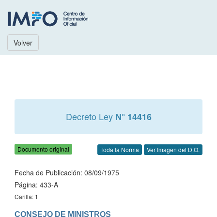
Volver
Decreto Ley
N° 14416
Documento original
Toda la Norma
Ver Imagen del D.O.
Fecha de Publicación: 08/09/1975
Página: 433-A
Carilla: 1
CONSEJO DE MINISTROS