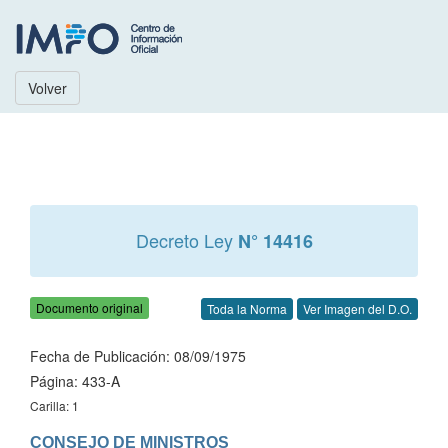
Volver
Decreto Ley
N° 14416
Documento original
Toda la Norma
Ver Imagen del D.O.
Fecha de Publicación: 08/09/1975
Página: 433-A
Carilla: 1
CONSEJO DE MINISTROS