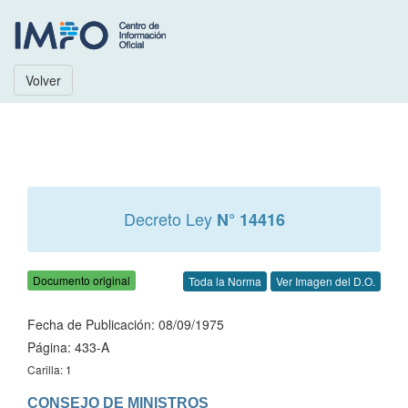
Volver
Decreto Ley
N° 14416
Documento original
Toda la Norma
Ver Imagen del D.O.
Fecha de Publicación: 08/09/1975
Página: 433-A
Carilla: 1
CONSEJO DE MINISTROS