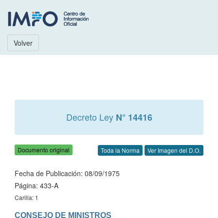
Volver
Decreto Ley
N° 14416
Documento original
Toda la Norma
Ver Imagen del D.O.
Fecha de Publicación: 08/09/1975
Página: 433-A
Carilla: 1
CONSEJO DE MINISTROS