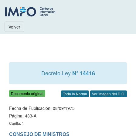
Volver
Decreto Ley
N° 14416
Documento original
Toda la Norma
Ver Imagen del D.O.
Fecha de Publicación: 08/09/1975
Página: 433-A
Carilla: 1
CONSEJO DE MINISTROS