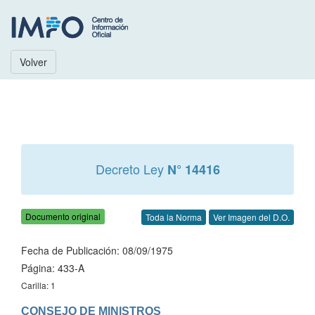
Volver
Decreto Ley
N° 14416
Documento original
Toda la Norma
Ver Imagen del D.O.
Fecha de Publicación: 08/09/1975
Página: 433-A
Carilla: 1
CONSEJO DE MINISTROS