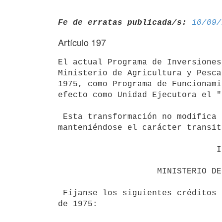
Fe de erratas publicada/s:
10/09/
Artículo 197
El actual Programa de Inversiones
Ministerio de Agricultura y Pesca
1975, como Programa de Funcionami
efecto como Unidad Ejecutora el "
 Esta transformación no modifica los objetivos previstos en su creación,

manteniéndose el carácter transit
                                INCISO 6

                    MINISTERIO DE INDUSTRIA Y ENERGIA

 Fíjanse los siguientes créditos presupuestales a partir del 1º de enero

de 1975:
