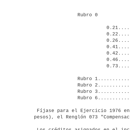
                                   
               Rubro 0

                         0.21..............  150.000

                         0.22..............   50.000

                         0.26..............    2.160

                         0.41..............   39.000

                         0.42..............   13.000

                         0.46..............    3.960

                         0.73..............  100.000

               Rubro 1.....................   94.000

               Rubro 2.....................  245.000

               Rubro 3.....................   38.000

               Rubro 6.....................   28.400

 Fíjase para el Ejercicio 1976 en N$ 130.000 (ciento treinta mil nuevos

pesos), el Renglón 073 "Compensac
 Los créditos asignados en el inciso precedente, ya incluyen los aumentos
