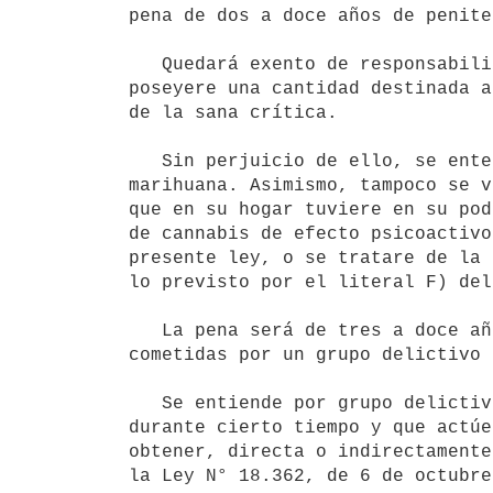
pena de dos a doce años de penite
   Quedará exento de responsabilidad el que transportare, tuviere en su poder, fuere depositario, almacenare o 
poseyere una cantidad destinada a
de la sana crítica.

   Sin perjuicio de ello, se entenderá como cantidad destinada al consumo personal hasta cuarenta gramos de 
marihuana. Asimismo, tampoco se v
que en su hogar tuviere en su pod
de cannabis de efecto psicoactivo
presente ley, o se tratare de la 
lo previsto por el literal F) del
   La pena será de tres a doce años de penitenciaría cuando las acciones descriptas en el inciso primero sean 
cometidas por un grupo delictivo 
   Se entiende por grupo delictivo organizado un conjunto estructurado de tres o más personas que exista 
durante cierto tiempo y que actúe
obtener, directa o indirectamente
la Ley N° 18.362, de 6 de octubre