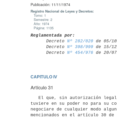
Publicación: 11/11/1974
Registro Nacional de Leyes y Decretos:
Tomo: 1
Semestre: 2
Año: 1974
Página: 1135
Reglamentada por:

      Decreto 
Nº 282/020
 de 05/10
      Decreto 
Nº 398/999
 de 15/12
      Decreto 
Nº 454/976
CAPITULO IV
Artículo 31
   El que, sin autorización legal, importare, exportare, introdujere en tránsito, distribuyere, transportare, 
tuviere en su poder no para su co
negociare de cualquier modo algun
mencionados en el artículo 30 de 