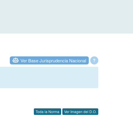
Ver Base Jurisprudencia Nacional
?
Toda la Norma
Ver Imagen del D.O.