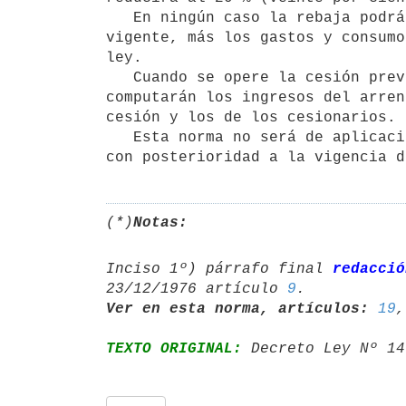
   En ningún caso la rebaja podrá significar disminución de la renta

vigente, más los gastos y consumo
ley.

   Cuando se opere la cesión prevista en el artículo 20 de esta ley, se

computarán los ingresos del arren
cesión y los de los cesionarios.

   Esta norma no será de aplicación para los contratos que se celebren

(*)
Notas:
Inciso 1º) párrafo final 
redacció
23/12/1976 artículo 
9
Ver en esta norma, artículos:
19
,
TEXTO ORIGINAL:
 Decreto Ley Nº 14