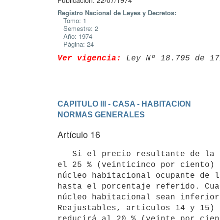
Publicación: 22/07/1974
Registro Nacional de Leyes y Decretos:
Tomo: 1
Semestre: 2
Año: 1974
Página: 24
Ver vigencia:
 Ley Nº 18.795 de 17
CAPITULO III - CASA - HABITACION
NORMAS GENERALES
Artículo 16
   Si el precio resultante de la actualización del alquiler superare

el 25 % (veinticinco por ciento) 
núcleo habitacional ocupante de l
hasta el porcentaje referido. Cua
núcleo habitacional sean inferior
Reajustables, artículos 14 y 15) 
reducirá al 20 % (veinte por cien