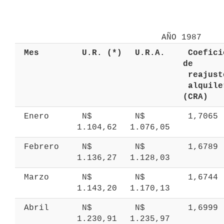
 Mes 
 U.R. (*) 
 U.R.A. 
 Coeficiente 
de 
 alquileres 
(CRA) 
 Enero 
 N$ 
 N$ 
 1,7065 
1.104,62 
1.076,05 
 Febrero 
 N$ 
 N$ 
 1,6789 
1.136,27 
1.128,03 
 Marzo 
 N$ 
 N$ 
 1,6744 
1.143,20 
1.170,13 
 Abril 
 N$ 
 N$ 
 1,6999 
1.230,91 
1.235,97 