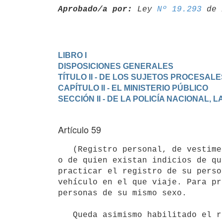
Aprobado/a por:
 Ley 
Nº 19.293
LIBRO I

DISPOSICIONES GENERALES
TÍTULO II - DE LOS SUJETOS PROCESALE
CAPÍTULO II - EL MINISTERIO PÚBLICO
Artículo 59
   (Registro personal, de vestimenta, equipaje y vehículo).- Respecto de quien se hallare legalmente detenido 
o de quien existan indicios de qu
practicar el registro de su perso
vehículo en el que viaje. Para pr
personas de su mismo sexo.

   Queda asimismo habilitado el registro de personas, de vestimenta, equipaje y vehículo, en busca de armas, 