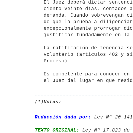
   El Juez deberá dictar sentencia definitiva dentro del plazo máximo de

   ciento veinte días, contados a partir de la presentación de la

   demanda. Cuando sobrevengan circunstancias extraordinarias o en caso

   de que la prueba a diligenciar lo amerite, el Juez podrá

   excepcionalmente prorrogar dicho plazo por treinta días, debiendo

   justificar fundadamente en la sentencia el motivo de la demora.

   La ratificación de tenencia se tramitará por el procedimiento

   voluntario (artículos 402 y siguientes del Código General del

   Proceso).

   Es competente para conocer en todas las pretensiones antes mencionadas

   el Juez del lugar en que res
(*)
Notas:
Redacción dada por:
 Ley Nº 20.141
TEXTO ORIGINAL:
 Ley Nº 17.823 de 