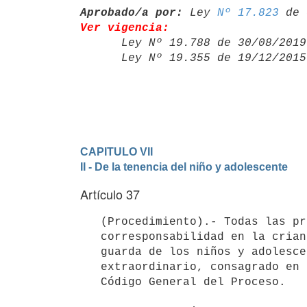
Aprobado/a por:
 Ley 
Nº 17.823
Ver vigencia:

      Ley Nº 19.788 de 30/08/20
      Ley Nº 19.355 de 19/12/20
CAPITULO VII
II - De la tenencia del niño y adolescente
Artículo 37
   (Procedimiento).- Todas las pretensiones relativas a la

   corresponsabilidad en la crianza, tenencia, recuperación de tenencia o

   guarda de los niños y adolescentes se regularán por el procedimiento

   extraordinario, consagrado en los artículos 346, 347, 349 y 350 del

   Código General del Proceso.
