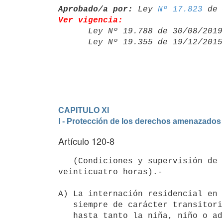
Aprobado/a por:
 Ley 
Nº 17.823
Ver vigencia:

      Ley Nº 19.788 de 30/08/20
      Ley Nº 19.355 de 19/12/20
CAPITULO XI
I - Protección de los derechos amenazados 
Artículo 120-8
   (Condiciones y supervisión de la internación en programas de atención residencial en régimen de 
veinticuatro horas).-

A) La internación residencial en 
   siempre de carácter transitorio, durará el menor tiempo posible y

   hasta tanto la niña, niño o adolescente pueda ser reintegrado a su
