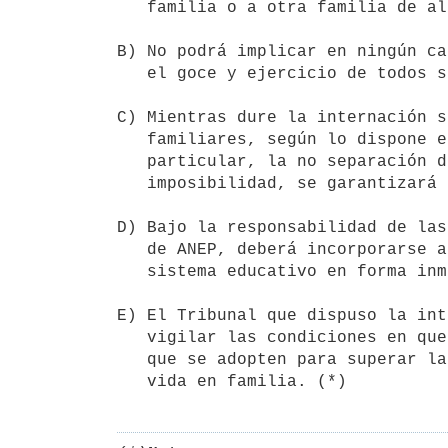
   familia o a otra familia de alternativa.

B) No podrá implicar en ningún ca
   el goce y ejercicio de todos sus derechos.

C) Mientras dure la internación s
   familiares, según lo dispone el artículo 12 de este Código y, en

   particular, la no separación de los hermanos. En caso de

   imposibilidad, se garantizará su contacto fluido.

D) Bajo la responsabilidad de las
   de ANEP, deberá incorporarse a las niñas, niños o adolescentes al

   sistema educativo en forma inmediata si su salud se lo permite.

E) El Tribunal que dispuso la int
   vigilar las condiciones en que se lleva a cabo, así como las acciones

   que se adopten para superar la situación que la motivó y asegurar su

   vida en familia. (*)