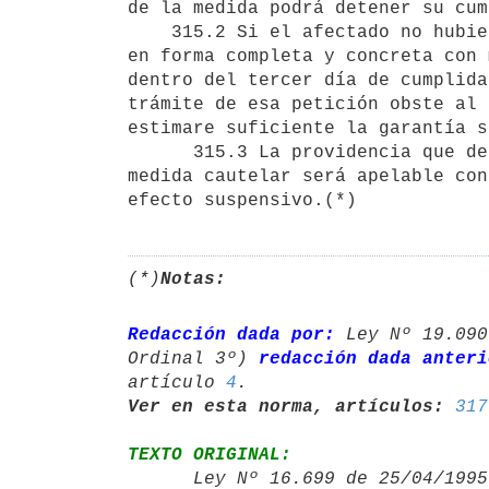
de la medida podrá detener su cum
    315.2 Si el afectado no hubiese tomado conocimiento de la medida  

en forma completa y concreta con 
dentro del tercer día de cumplida
trámite de esa petición obste al 
estimare suficiente la garantía s
      315.3 La providencia que deniegue o disponga el cese de una

medida cautelar será apelable con
efecto suspensivo.(*)
(*)
Notas:
Redacción dada por:
 Ley Nº 19.090
Ordinal 3º) 
redacción dada anteri
artículo 
4
Ver en esta norma, artículos:
317
TEXTO ORIGINAL:

      Ley Nº 16.699 de 25/04/19