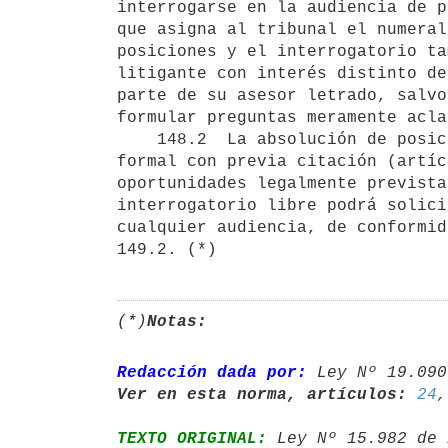
interrogarse en la audiencia de p
que asigna al tribunal el numeral
posiciones y el interrogatorio ta
litigante con interés distinto de
parte de su asesor letrado, salvo
formular preguntas meramente acla
    148.2  La absolución de posiciones (artículo 150) y el interrogatorio

formal con previa citación (artíc
oportunidades legalmente prevista
interrogatorio libre podrá solici
cualquier audiencia, de conformid
149.2. (*)
(*)
Notas:
Redacción dada por:
 Ley Nº 19.090
Ver en esta norma, artículos:
24
,
TEXTO ORIGINAL:
 Ley Nº 15.982 de 