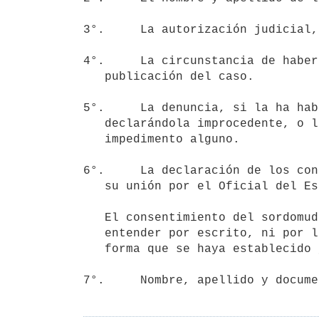
3°.     La autorización judicial,
4°.     La circunstancia de haber
   publicación del caso.

5°.     La denuncia, si la ha hab
   declarándola improcedente, o la constancia de no haberse denunciado

   impedimento alguno.

6°.     La declaración de los con
   su unión por el Oficial del Estado Civil.

   El consentimiento del sordomudo contrayente que no pueda darse a

   entender por escrito, ni por lengua de señas, será expresado, en la

   forma que se haya establecido judicialmente.
