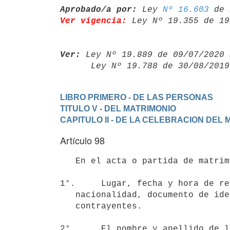
Aprobado/a por:
 Ley 
Nº 16.603
Ver vigencia:
 Ley Nº 19.355 de 19
Ver:
 Ley Nº 19.889 de 09/07/2020 
      Ley Nº 19.788 de 30/08/20
LIBRO PRIMERO - DE LAS PERSONAS
TITULO V - DEL MATRIMONIO
CAPITULO II - DE LA CELEBRACION DEL
Artículo 98
   En el acta o partida de matrimonio se enunciará:

1°.     Lugar, fecha y hora de re
   nacionalidad, documento de identidad, estado civil y domicilio de los

   contrayentes.

2°.     El nombre y apellido de l