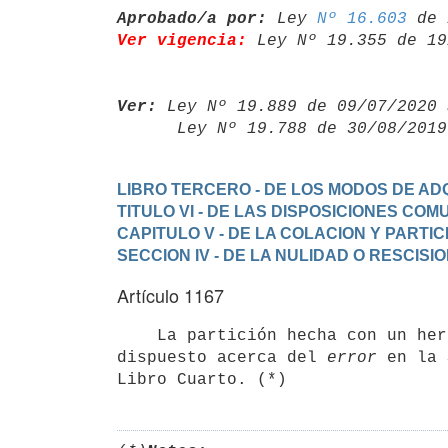
Aprobado/a por:
 Ley 
Nº 16.603
Ver vigencia:
 Ley Nº 19.355 de 19
Ver:
 Ley Nº 19.889 de 09/07/2020 
      Ley Nº 19.788 de 30/08/20
LIBRO TERCERO - DE LOS MODOS DE ADQ
TITULO VI - DE LAS DISPOSICIONES CO
CAPITULO V - DE LA COLACION Y PARTIC
SECCION IV - DE LA NULIDAD O RESCISI
Artículo 1167
    La partición hecha con un heredero falso es nula y se regirá por lo

dispuesto acerca del 
error
 en la 