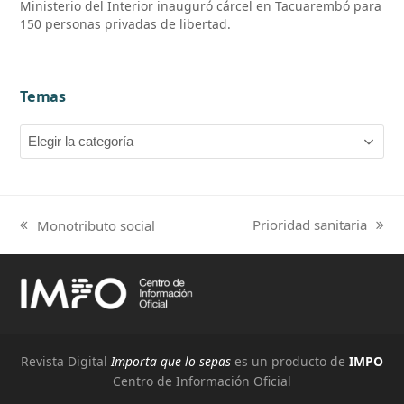
Ministerio del Interior inauguró cárcel en Tacuarembó para
150 personas privadas de libertad.
Temas
Temas
Prioridad sanitaria
Monotributo social
next
previous
post:
post:
Revista Digital
Importa que lo sepas
es un producto de
IMPO
Centro de Información Oficial