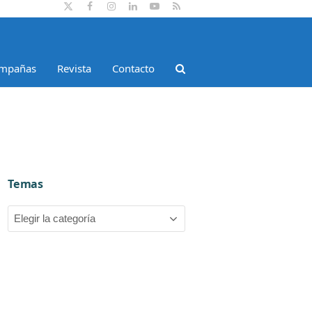
Twitter
Facebook
Instagram
LinkedIn
YouTube
RSS
mpañas
Revista
Contacto
Temas
Temas