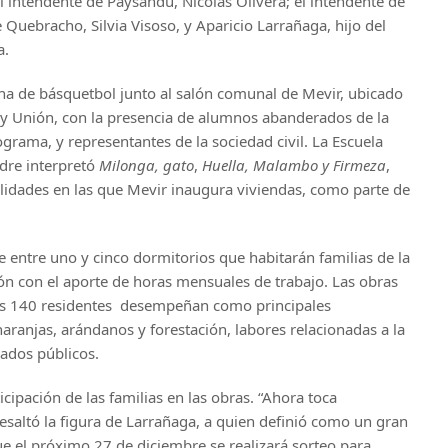
el intendente de Paysandú, Nicolás Olivera; el intendente de
 Quebracho, Silvia Visoso, y Aparicio Larrañaga, hijo del
a.
cha de básquetbol junto al salón comunal de Mevir, ubicado
er y Unión, con la presencia de alumnos abanderados de la
rograma, y representantes de la sociedad civil. La Escuela
odre interpretó
Milonga, gato
,
Huella, Malambo y Firmeza
,
alidades en las que Mevir inaugura viviendas, como parte de
 entre uno y cinco dormitorios que habitarán familias de la
ón con el aporte de horas mensuales de trabajo. Las obras
os 140 residentes desempeñan como principales
naranjas, arándanos y forestación, labores relacionadas a la
eados públicos.
icipación de las familias en las obras. “Ahora toca
resaltó la figura de Larrañaga, a quien definió como un gran
 el próximo 27 de diciembre se realizará sorteo para