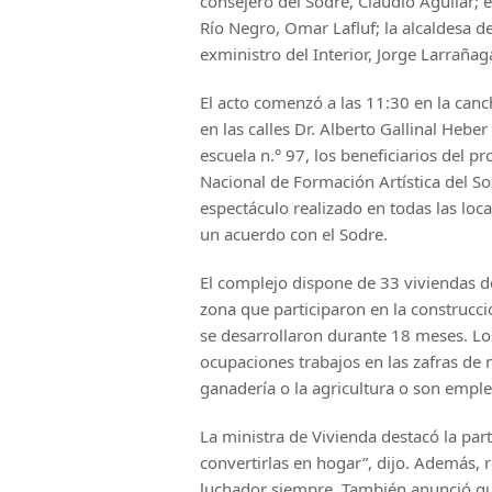
consejero del Sodre, Claudio Aguilar; 
Río Negro, Omar Lafluf; la alcaldesa de
exministro del Interior, Jorge Larrañag
El acto comenzó a las 11:30 en la can
en las calles Dr. Alberto Gallinal Heb
escuela n.° 97, los beneficiarios del p
Nacional de Formación Artística del S
espectáculo realizado en todas las loc
un acuerdo con el Sodre.
El complejo dispone de 33 viviendas de
zona que participaron en la construcci
se desarrollaron durante 18 meses. L
ocupaciones trabajos en las zafras de 
ganadería o la agricultura o son empl
La ministra de Vivienda destacó la part
convertirlas en hogar”, dijo. Además, 
luchador siempre. También anunció que