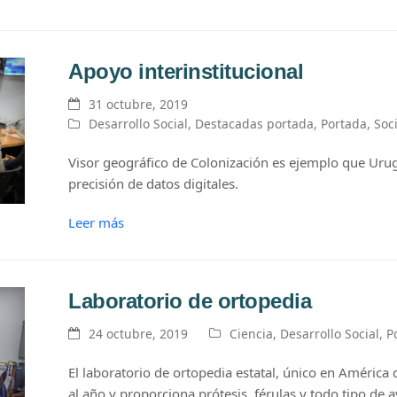
Apoyo interinstitucional
31 octubre, 2019
Desarrollo Social
,
Destacadas portada
,
Portada
,
Soc
Visor geográfico de Colonización es ejemplo que Urug
precisión de datos digitales.
Leer más
Laboratorio de ortopedia
24 octubre, 2019
Ciencia
,
Desarrollo Social
,
P
El laboratorio de ortopedia estatal, único en América d
al año y proporciona prótesis, férulas y todo tipo de