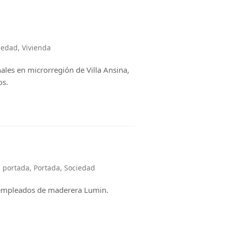
iedad
,
Vivienda
ales en microrregión de Villa Ansina,
os.
 portada
,
Portada
,
Sociedad
e empleados de maderera Lumin.