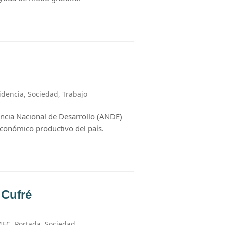
idencia
,
Sociedad
,
Trabajo
encia Nacional de Desarrollo (ANDE)
 económico productivo del país.
 Cufré
MEC
,
Portada
,
Sociedad