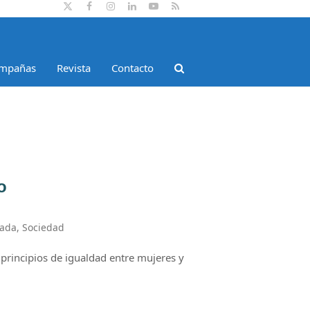
Twitter
Facebook
Instagram
LinkedIn
YouTube
RSS
mpañas
Revista
Contacto
o
tada
,
Sociedad
principios de igualdad entre mujeres y