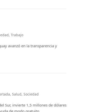
iedad
,
Trabajo
uay avanzó en la transparencia y
ortada
,
Salud
,
Sociedad
el Sur, invierte 1,5 millones de dólares
 ayuda de modo gratuito.